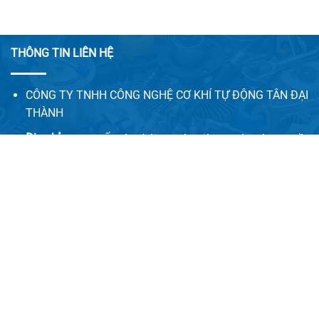
THÔNG TIN LIÊN HỆ
CÔNG TY TNHH CÔNG NGHỆ CƠ KHÍ TỰ ĐỘNG TÂN ĐẠI
THÀNH
Địa chỉ:
128/5A, Ấp Tân Thới 2, X.Tân Hiệp, H. Hóc Môn, Tp. Hồ
Chí Minh
Email:
congnghecokhitudong.tandaithanh@gmail.com
Website 1:
tadatha.com
Website 2:
congnghecokhitudong.com
LIÊN HỆ VỚI CHÚNG TÔI