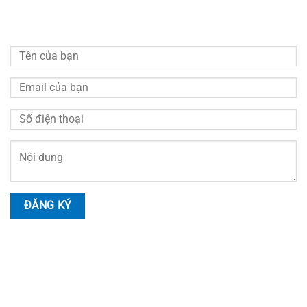
Vui lòng quý khách điền đầy đủ thông tin bên dưới chúng
tôi sẽ liên hệ hỗ trợ tư vấn miễn phí
HOTLINE LIÊN HỆ
Nhân Viên Tư Vấn