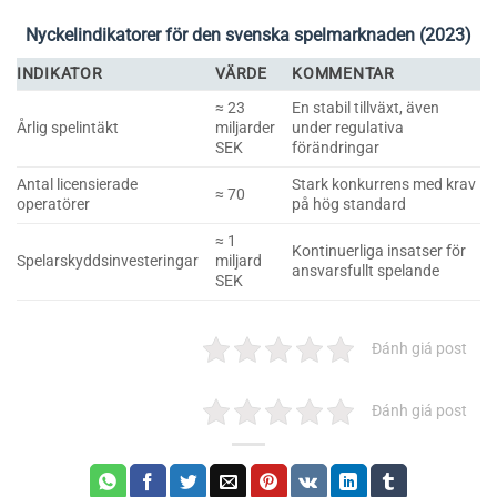
Nyckelindikatorer för den svenska spelmarknaden (2023)
INDIKATOR
VÄRDE
KOMMENTAR
≈ 23
En stabil tillväxt, även
Årlig spelintäkt
miljarder
under regulativa
SEK
förändringar
Antal licensierade
Stark konkurrens med krav
≈ 70
operatörer
på hög standard
≈ 1
Kontinuerliga insatser för
Spelarskyddsinvesteringar
miljard
ansvarsfullt spelande
SEK
Đánh giá post
Đánh giá post