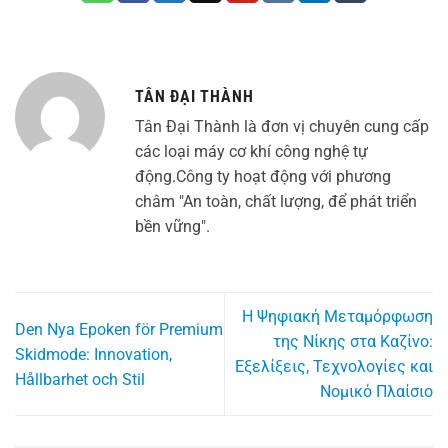
TÂN ĐẠI THÀNH
Tân Đại Thành là đơn vị chuyên cung cấp
các loại máy cơ khí công nghệ tự
động.Công ty hoạt động với phương
châm "An toàn, chất lượng, để phát triển
bền vững".
Η Ψηφιακή Μεταμόρφωση
Den Nya Epoken för Premium
της Νίκης στα Καζίνο:
Skidmode: Innovation,
Εξελίξεις, Τεχνολογίες και
Hållbarhet och Stil
Νομικό Πλαίσιο