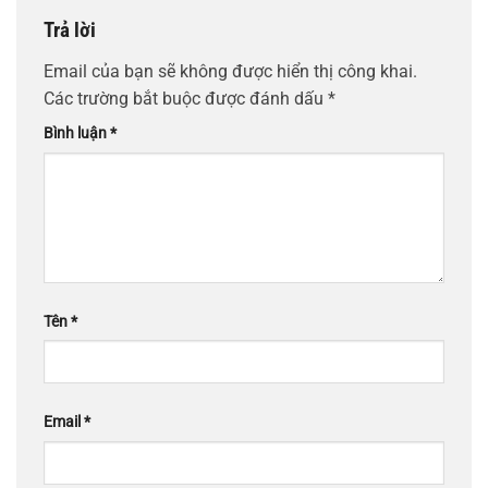
Trả lời
Email của bạn sẽ không được hiển thị công khai.
Các trường bắt buộc được đánh dấu
*
Bình luận
*
Tên
*
Email
*