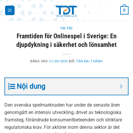
Bỏ
0
qua
nội
dung
TIN TỨC
Framtiden för Onlinespel i Sverige: En
djupdykning i säkerhet och lönsamhet
ĐĂNG VÀO
21/04/2025
BỞI
TÂN ĐẠI THÀNH
Nội dung
Den svenska spelmarknaden har under de senaste åren
genomgått en intensiv utveckling, drivet av teknologiska
framsteg, förändrade konsumentbeteenden och striktare
regulatoriska krav. För aktörer inom denna sektor är det