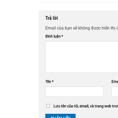
Trả lời
Email của bạn sẽ không được hiển thị 
Bình luận
*
Tên
*
Ema
Lưu tên của tôi, email, và trang web tron