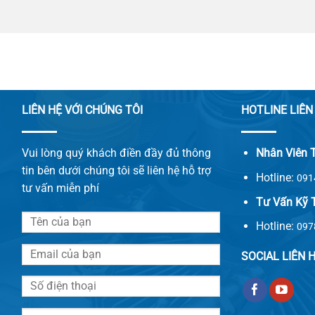
LIÊN HỆ VỚI CHÚNG TÔI
HOTLINE LIÊN
Vui lòng quý khách điền đầy đủ thông
Nhân Viên 
tin bên dưới chúng tôi sẽ liên hệ hỗ trợ
Hotline:
091
tư vấn miễn phí
Tư Vấn Kỹ 
Hotline:
097
SOCIAL LIÊN 