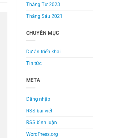
Tháng Tư 2023
Tháng Sáu 2021
CHUYÊN MỤC
Dự án triển khai
Tin tức
META
Đăng nhập
RSS bài viết
RSS bình luận
WordPress.org