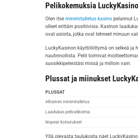
Pelikokemuksia LuckyKasino
Olen itse
minimitalletus kasino
pelannut Lu
olleet erittäin positiivisia. Kasinon laaduk
ovat asioita, jotka ovat tehneet minuun va
LuckyKasinon käyttöliittymä on selkeä ja 
nautinnollista. Pelit toimivat moitteettomast
suosikkipeleistäsi missä ja milloin vain.
Plussat ja miinukset LuckyKa
PLUSSAT
Alhainen minimitalletus
Laadukas pelivalikoima
Nopeat kotiutukset
Yllä olevasta taulukosta näet LuckyKasino 