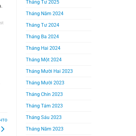
Tháng Tư 2025
a.
Tháng Năm 2024
st
Tháng Tư 2024
Tháng Ba 2024
Tháng Hai 2024
Tháng Một 2024
Tháng Mười Hai 2023
Tháng Mười 2023
y
Tháng Chín 2023
Tháng Tám 2023
Tháng Sáu 2023
что
Tháng Năm 2023