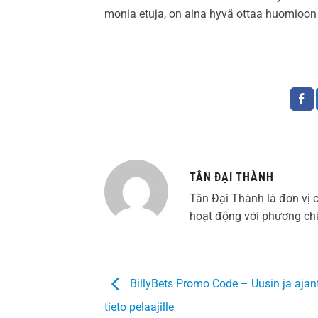
monia etuja, on aina hyvä ottaa huomioon
TÂN ĐẠI THÀNH
Tân Đại Thành là đơn vị 
hoạt động với phương châ
BillyBets Promo Code – Uusin ja ajan
tieto pelaajille