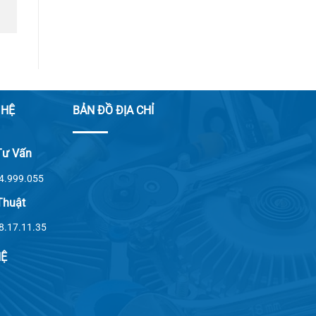
 HỆ
BẢN ĐỒ ĐỊA CHỈ
Tư Vấn
4.999.055
Thuật
8.17.11.35
HỆ