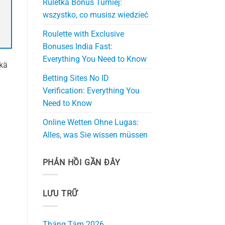
Ruletka Bonus Turniej:
wszystko, co musisz wiedzieć
Roulette with Exclusive
Bonuses India Fast:
Everything You Need to Know
ekä
Betting Sites No ID
Verification: Everything You
Need to Know
Online Wetten Ohne Lugas:
Alles, was Sie wissen müssen
PHẢN HỒI GẦN ĐÂY
LƯU TRỮ
Tháng Tám 2026