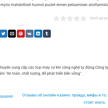
 myös mahdolliset huonot puolet ennen pelaamisen aloittamist
Đánh giá po
chuyên cung cấp các loại máy cơ khí công nghệ tự động.Công t
m "An toàn, chất lượng, để phát triển bền vững".
Отзывы об онлайн‑казино: правда, мифы и то, 
tasaisin
стоит знать