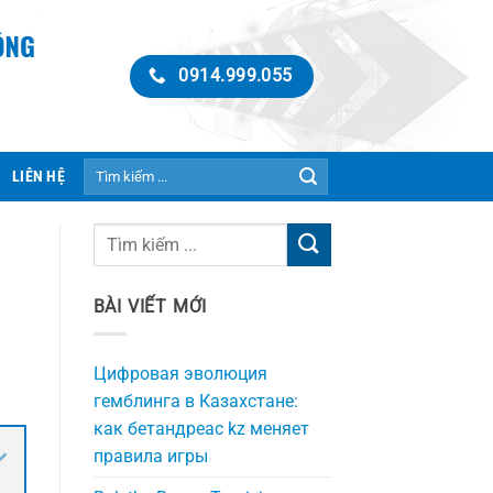
0914.999.055
Tìm
LIÊN HỆ
kiếm:
BÀI VIẾT MỚI
Цифровая эволюция
гемблинга в Казахстане:
как бетандреас kz меняет
правила игры