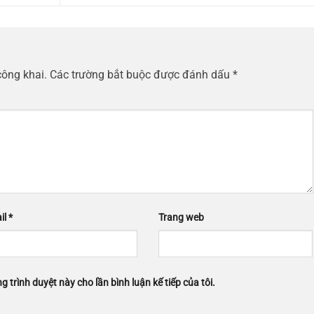
công khai.
Các trường bắt buộc được đánh dấu
*
il
*
Trang web
g trình duyệt này cho lần bình luận kế tiếp của tôi.