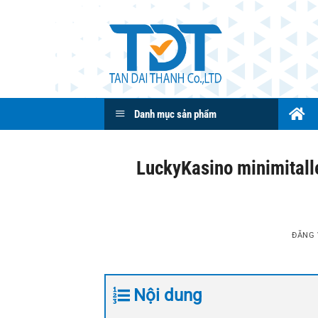
Bỏ
qua
nội
dung
Danh mục sản phẩm
LuckyKasino minimitalle
ĐĂNG
Nội dung