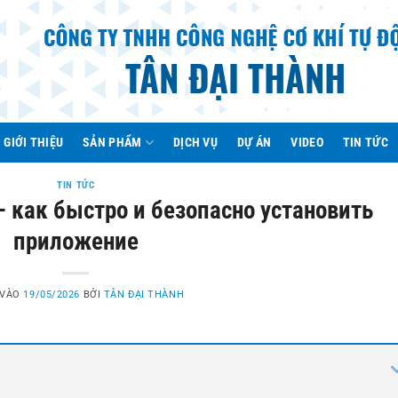
GIỚI THIỆU
SẢN PHẨM
DỊCH VỤ
DỰ ÁN
VIDEO
TIN TỨC
TIN TỨC
 – как быстро и безопасно установить
приложение
 VÀO
19/05/2026
BỞI
TÂN ĐẠI THÀNH