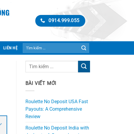
0914.999.055
Tìm
LIÊN HỆ
kiếm:
BÀI VIẾT MỚI
Roulette No Deposit USA Fast
Payouts: A Comprehensive
Review
Roulette No Deposit India with