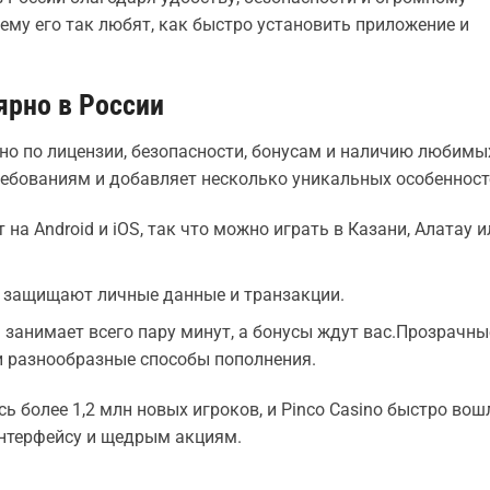
чему его так любят, как быстро установить приложение и
ярно в России
но по лицензии, безопасности, бонусам и наличию любимы
требованиям и добавляет несколько уникальных особенност
а Android и iOS, так что можно играть в Казани, Алатау и
 защищают личные данные и транзакции.
m
занимает всего пару минут, а бонусы ждут вас.Прозрачны
и разнообразные способы пополнения.
сь более 1,2 млн новых игроков, и Pinco Casino быстро вош
интерфейсу и щедрым акциям.