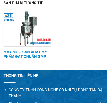
SẢN PHẨM TƯƠNG TỰ
MÁY MÓC SẢN XUẤT MỸ
PHẨM ĐẠT CHUẨN GMP
THÔNG TIN LIÊN HỆ
CÔNG TY TNHH CÔNG NGHỆ CƠ KHÍ TỰ ĐỘNG TÂN ĐẠI
THÀNH
Địa chỉ:
128/5A, Ấp Tân Thới 2, X.Tân Hiệp, H. Hóc Môn, Tp. Hồ