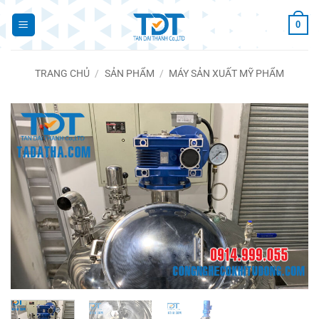
Bỏ
0
qua
nội
dung
TRANG CHỦ
/
SẢN PHẨM
/
MÁY SẢN XUẤT MỸ PHẨM