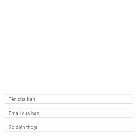
Chí Minh
Email:
congnghecokhitudong.tandaithanh@gmail.com
Website 1:
tadatha.com
Website 2:
congnghecokhitudong.com
LIÊN HỆ VỚI CHÚNG TÔI
Vui lòng quý khách điền đầy đủ thông tin bên dưới chúng
tôi sẽ liên hệ hỗ trợ tư vấn miễn phí