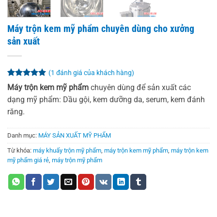
Máy trộn kem mỹ phẩm chuyên dùng cho xưởng
sản xuất
(
1
đánh giá của khách hàng)
5
1
trên 5
Máy trộn kem mỹ phẩm
chuyên dùng để sản xuất các
dựa trên
dạng mỹ phẩm: Dầu gội, kem dưỡng da, serum, kem đánh
đánh giá
răng.
Danh mục:
MÁY SẢN XUẤT MỸ PHẨM
Từ khóa:
máy khuấy trộn mỹ phẩm
,
máy trộn kem mỹ phẩm
,
máy trộn kem
mỹ phẩm giá rẻ
,
máy trộn mỹ phẩm