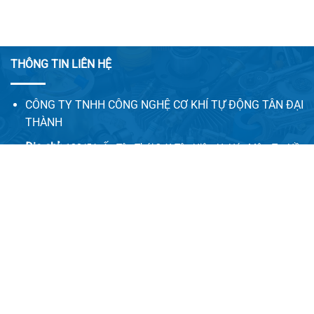
THÔNG TIN LIÊN HỆ
CÔNG TY TNHH CÔNG NGHỆ CƠ KHÍ TỰ ĐỘNG TÂN ĐẠI
THÀNH
Địa chỉ:
128/5A, Ấp Tân Thới 2, X.Tân Hiệp, H. Hóc Môn, Tp. Hồ
Chí Minh
Email:
congnghecokhitudong.tandaithanh@gmail.com
Website 1:
tadatha.com
Website 2:
congnghecokhitudong.com
LIÊN HỆ VỚI CHÚNG TÔI