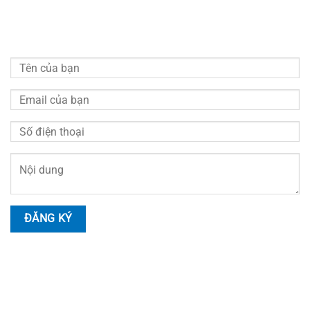
Vui lòng quý khách điền đầy đủ thông tin bên dưới chúng
tôi sẽ liên hệ hỗ trợ tư vấn miễn phí
HOTLINE LIÊN HỆ
Nhân Viên Tư Vấn