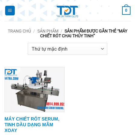
Bỏ
0
qua
nội
dung
TRANG CHỦ
/
SẢN PHẨM
/
SẢN PHẨM ĐƯỢC GẮN THẺ “MÁY
CHIẾT RÓT CHAI THỦY TINH”
MÁY CHIẾT RÓT SERUM,
TINH DẦU DẠNG MÂM
XOAY