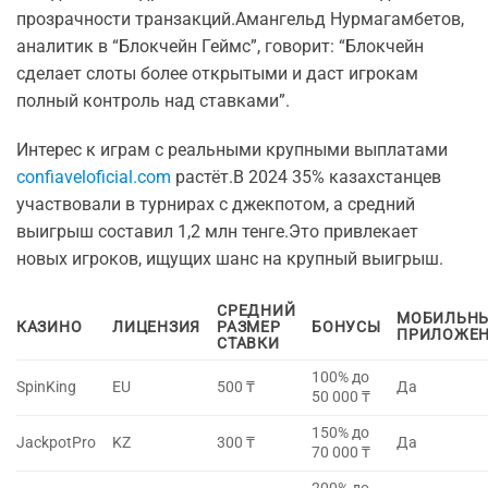
прозрачности транзакций.Амангельд Нурмагамбетов,
аналитик в “Блокчейн Геймс”, говорит: “Блокчейн
сделает слоты более открытыми и даст игрокам
полный контроль над ставками”.
Интерес к играм с реальными крупными выплатами
confiaveloficial.com
растёт.В 2024 35% казахстанцев
участвовали в турнирах с джекпотом, а средний
выигрыш составил 1,2 млн тенге.Это привлекает
новых игроков, ищущих шанс на крупный выигрыш.
СРЕДНИЙ
МОБИЛЬН
КАЗИНО
ЛИЦЕНЗИЯ
РАЗМЕР
БОНУСЫ
ПРИЛОЖЕ
СТАВКИ
100% до
SpinKing
EU
500 ₸
Да
50 000 ₸
150% до
JackpotPro
KZ
300 ₸
Да
70 000 ₸