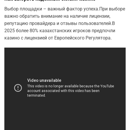
Выбор площадки – важный фактор успеха.При выборе
важно обратить внимание на наличие лицензии,
репутацию провайдера и отзывы пользователей.В
2025 более 80% казахстанских игроков предпочли
казино с лицензией от Европейского Регулятора.