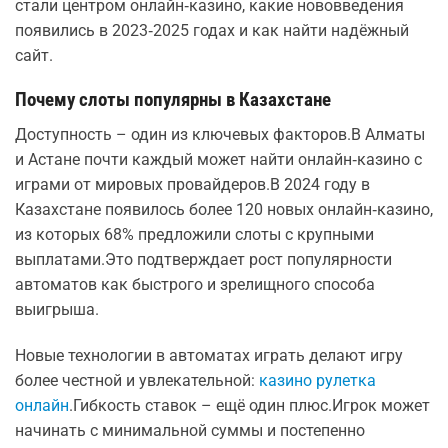
стали центром онлайн‑казино, какие нововведения
появились в 2023‑2025 годах и как найти надёжный
сайт.
Почему слоты популярны в Казахстане
Доступность – один из ключевых факторов.В Алматы
и Астане почти каждый может найти онлайн‑казино с
играми от мировых провайдеров.В 2024 году в
Казахстане появилось более 120 новых онлайн‑казино,
из которых 68% предложили слоты с крупными
выплатами.Это подтверждает рост популярности
автоматов как быстрого и зрелищного способа
выигрыша.
Новые технологии в автоматах играть делают игру
более честной и увлекательной:
казино рулетка
онлайн
.Гибкость ставок – ещё один плюс.Игрок может
начинать с минимальной суммы и постепенно