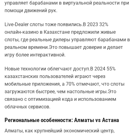
управляет барабанами в виртуальной реальности при
помощи движений рук.
Live‑Dealer слоты тоже появились.В 2023 32%
онлайн‑казино в Казахстане предложили живые
слоты, где реальные дилеры управляют барабанами в
реальном времени.Это повышает доверие и делает
игру более интерактивной.
Новые технологии облегчают доступ.В 2024 55%
казахстанских пользователей играют через
мобильные приложения, а 70% отмечают, что слоты
загружаются быстрее, чем настольные игры.Это
связано с оптимизацией кода и использованием
облачных сервисов.
Региональные особенности: Алматы vs Астана
Алматы, как крупнейший экономический центр,