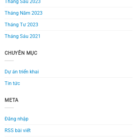
Tháng Sáu 2023
Tháng Năm 2023
Tháng Tư 2023
Tháng Sáu 2021
CHUYÊN MỤC
Dự án triển khai
Tin tức
META
Đăng nhập
RSS bài viết