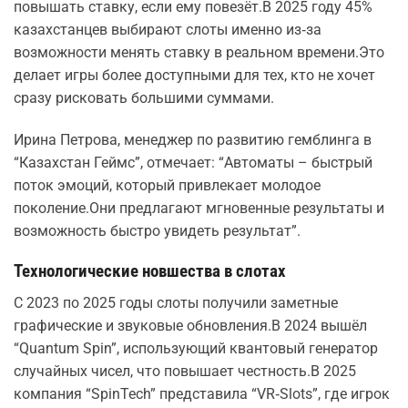
повышать ставку, если ему повезёт.В 2025 году 45%
казахстанцев выбирают слоты именно из‑за
возможности менять ставку в реальном времени.Это
делает игры более доступными для тех, кто не хочет
сразу рисковать большими суммами.
Ирина Петрова, менеджер по развитию гемблинга в
“Казахстан Геймс”, отмечает: “Автоматы – быстрый
поток эмоций, который привлекает молодое
поколение.Они предлагают мгновенные результаты и
возможность быстро увидеть результат”.
Технологические новшества в слотах
С 2023 по 2025 годы слоты получили заметные
графические и звуковые обновления.В 2024 вышёл
“Quantum Spin”, использующий квантовый генератор
случайных чисел, что повышает честность.В 2025
компания “SpinTech” представила “VR‑Slots”, где игрок