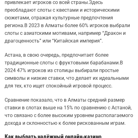
привлекает игроков со всей страны.Здесь
преобладают слоты с квестами и историческими
сюжетами, отражая культурные предпочтения
региона.В 2023 в Алматы более 60% игроков выбрали
слоты с азиатскими мотивами, например “Дракон и
драгоценность” или “Китайская империя”.
Астана, в свою очередь, предпочитает более
традиционные слоты с фруктовыми барабанами.В
2024 47% игроков из столицы выбирали простые
символы и низкие ставки, что делает их идеальными
для тех, кто ищет спокойный игровой процесс.
Сравнение показало, что в Алматы средний размер
ставки в слотах выше на 15% по сравнению с Астаной,
что связано с более высоким уровнем располагаемого
дохода и склонностью к более рискованным играм.
Как выбрать надёжный онлайн‑казино