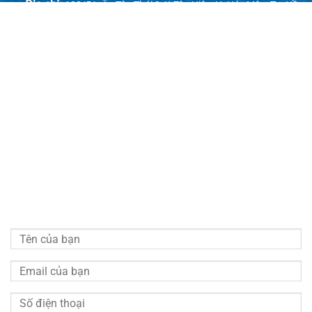
Địa chỉ:
128/5A, Ấp Tân Thới 2, X.Tân Hiệp, H. Hóc Môn, Tp. Hồ
Chí Minh
Email:
congnghecokhitudong.tandaithanh@gmail.com
Website 1:
tadatha.com
Website 2:
congnghecokhitudong.com
LIÊN HỆ VỚI CHÚNG TÔI
Vui lòng quý khách điền đầy đủ thông tin bên dưới chúng
tôi sẽ liên hệ hỗ trợ tư vấn miễn phí