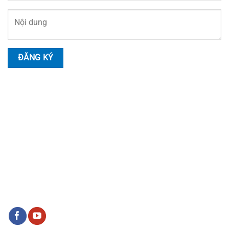
HOTLINE LIÊN HỆ
Nhân Viên Tư Vấn
Hotline:
0914.999.055
Tư Vấn Kỹ Thuật
Hotline:
0978.17.11.35
SOCIAL LIÊN HỆ