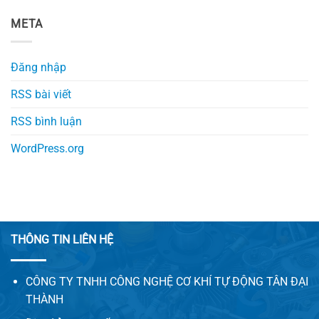
META
Đăng nhập
RSS bài viết
RSS bình luận
WordPress.org
THÔNG TIN LIÊN HỆ
CÔNG TY TNHH CÔNG NGHỆ CƠ KHÍ TỰ ĐỘNG TÂN ĐẠI
THÀNH