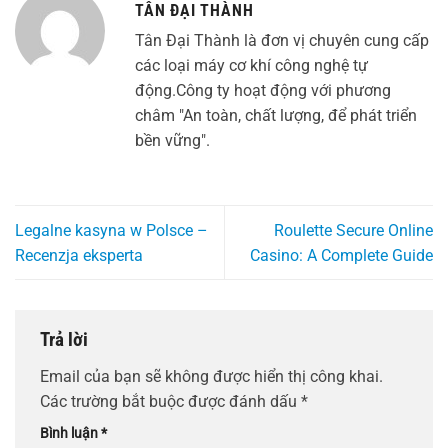
TÂN ĐẠI THÀNH
Tân Đại Thành là đơn vị chuyên cung cấp
các loại máy cơ khí công nghệ tự
động.Công ty hoạt động với phương
châm "An toàn, chất lượng, để phát triển
bền vững".
Legalne kasyna w Polsce –
Roulette Secure Online
Recenzja eksperta
Casino: A Complete Guide
Trả lời
Email của bạn sẽ không được hiển thị công khai.
Các trường bắt buộc được đánh dấu
*
Bình luận
*