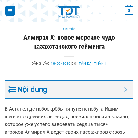
Bỏ
0
qua
nội
dung
TIN TỨC
Алмирал Х: новое морское чудо
казахстанского гейминга
ĐĂNG VÀO
18/05/2026
BỞI
TÂN ĐẠI THÀNH
Nội dung
В Астане, где небоскрёбы тянутся к небу, а Ишим
шепчет о древних легендах, появился онлайн‑казино,
которое уже успело завоевать сердца тысяч
игроков.Алмирал Х ведёт своих пассажиров сквозь