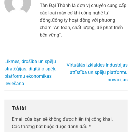
Tân Đại Thành là đơn vị chuyên cung cấp
các loại máy cơ khí công nghệ tự
động.Công ty hoạt động với phương
châm "An toàn, chất lượng, để phát triển
bền vững".
Likmes, drošība un spēļu
Virtuālās izklaides industrijas
stratēģijas: digitālo spēļu
attīstība un spēļu platformu
platformu ekonomikas
inovācijas
ieviešana
Trả lời
Email của bạn sẽ không được hiển thị công khai.
Các trường bắt buộc được đánh dấu
*