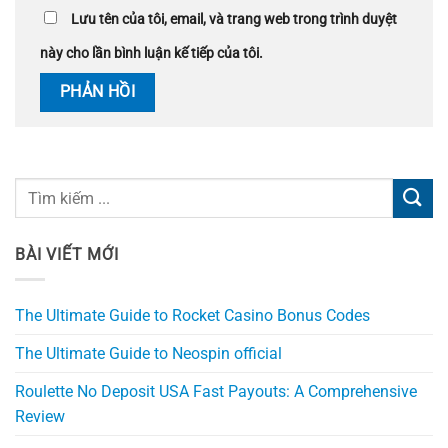
Lưu tên của tôi, email, và trang web trong trình duyệt
này cho lần bình luận kế tiếp của tôi.
BÀI VIẾT MỚI
The Ultimate Guide to Rocket Casino Bonus Codes
The Ultimate Guide to Neospin official
Roulette No Deposit USA Fast Payouts: A Comprehensive
Review