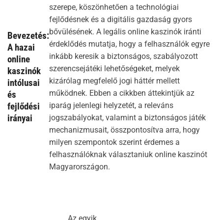
szerepe, köszönhetően a technológiai
fejlődésnek és a digitális gazdaság gyors
bővülésének. A legális online kaszinók iránti
Bevezetés:
érdeklődés mutatja, hogy a felhasználók egyre
A hazai
inkább keresik a biztonságos, szabályozott
online
szerencsejátéki lehetőségeket, melyek
kaszinók
kizárólag megfelelő jogi háttér mellett
intólusai
működnek. Ebben a cikkben áttekintjük az
és
iparág jelenlegi helyzetét, a releváns
fejlődési
irányai
jogszabályokat, valamint a biztonságos játék
mechanizmusait, összpontosítva arra, hogy
milyen szempontok szerint érdemes a
felhasználóknak választaniuk online kaszinót
Magyarországon.
Az egyik