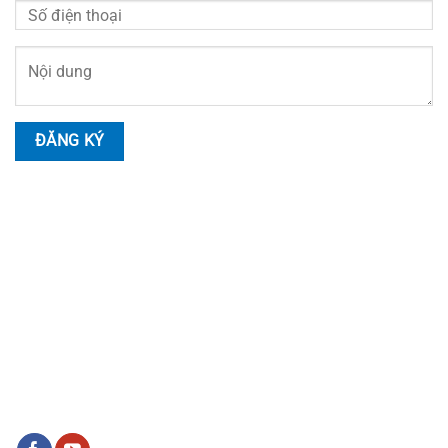
HOTLINE LIÊN HỆ
Nhân Viên Tư Vấn
Hotline:
0914.999.055
Tư Vấn Kỹ Thuật
Hotline:
0978.17.11.35
SOCIAL LIÊN HỆ