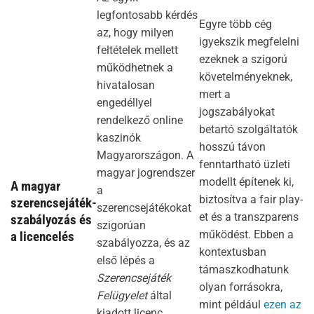
legfontosabb kérdés
Egyre több cég
az, hogy milyen
igyekszik megfelelni
feltételek mellett
ezeknek a szigorú
működhetnek a
követelményeknek,
hivatalosan
mert a
engedéllyel
jogszabályokat
rendelkező online
betartó szolgáltatók
kaszinók
hosszú távon
Magyarországon. A
fenntartható üzleti
magyar jogrendszer
modellt építenek ki,
A magyar
a
biztosítva a fair play-
szerencsejáték-
szerencsejátékokat
et és a transzparens
szabályozás és
szigorúan
működést. Ebben a
a licencelés
szabályozza, és az
kontextusban
első lépés a
támaszkodhatunk
Szerencsejáték
olyan forrásokra,
Felügyelet
által
mint például
ezen az
kiadott licenc