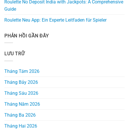
Roulette No Deposit India with Jackpots: A Comprehensive
Guide
Roulette Neu App: Ein Experte Leitfaden für Spieler
PHẢN HỒI GẦN ĐÂY
LƯU TRỮ
Tháng Tám 2026
Tháng Bảy 2026
Tháng Sáu 2026
Tháng Năm 2026
Tháng Ba 2026
Tháng Hai 2026