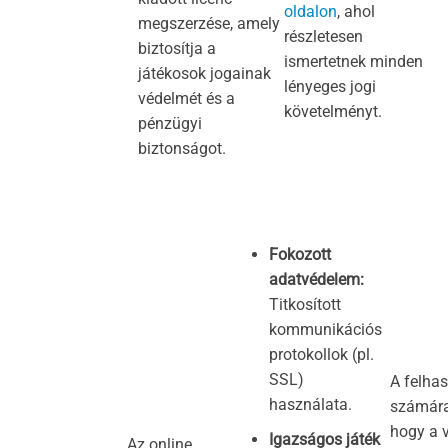
oldalon
, ahol
megszerzése, amely
részletesen
biztosítja a
ismertetnek minden
játékosok jogainak
lényeges jogi
védelmét és a
követelményt.
pénzügyi
biztonságot.
Fokozott
adatvédelem:
Titkosított
kommunikációs
protokollok (pl.
SSL)
A felha
használata.
számára 
hogy a v
Igazságos játék
Az online