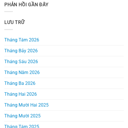
PHẢN HỒI GẦN ĐÂY
LƯU TRỮ
Tháng Tám 2026
Tháng Bảy 2026
Tháng Sáu 2026
Tháng Năm 2026
Tháng Ba 2026
Tháng Hai 2026
Tháng Mười Hai 2025
Tháng Mười 2025
Tháng Tám 2025