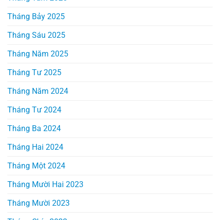
Tháng Bảy 2025
Tháng Sáu 2025
Tháng Năm 2025
Tháng Tư 2025
Tháng Năm 2024
Tháng Tư 2024
Tháng Ba 2024
Tháng Hai 2024
Tháng Một 2024
Tháng Mười Hai 2023
Tháng Mười 2023