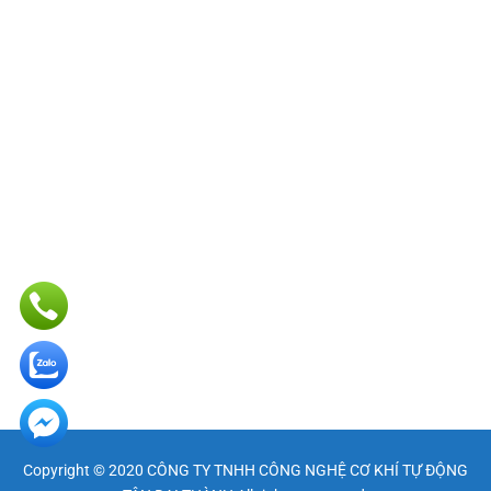
Copyright © 2020 CÔNG TY TNHH CÔNG NGHỆ CƠ KHÍ TỰ ĐỘNG