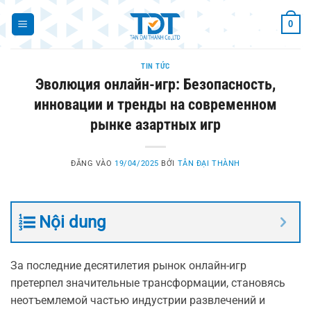
Bỏ
0
qua
nội
dung
TIN TỨC
Эволюция онлайн-игр: Безопасность,
инновации и тренды на современном
рынке азартных игр
ĐĂNG VÀO
19/04/2025
BỞI
TÂN ĐẠI THÀNH
Nội dung
За последние десятилетия рынок онлайн-игр
претерпел значительные трансформации, становясь
неотъемлемой частью индустрии развлечений и