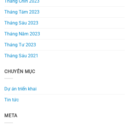
Tháng Chín 2023
Tháng Tám 2023
Tháng Sáu 2023
Tháng Năm 2023
Tháng Tư 2023
Tháng Sáu 2021
CHUYÊN MỤC
Dự án triển khai
Tin tức
META