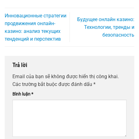
Инновационные стратегии
Будущее онлайн казино:
продвижения онлайн-
Технологии, тренды и
казино: анализ текущих
безопасность
тенденций и перспектив
Trả lời
Email của bạn sẽ không được hiển thị công khai.
Các trường bắt buộc được đánh dấu
*
Bình luận
*