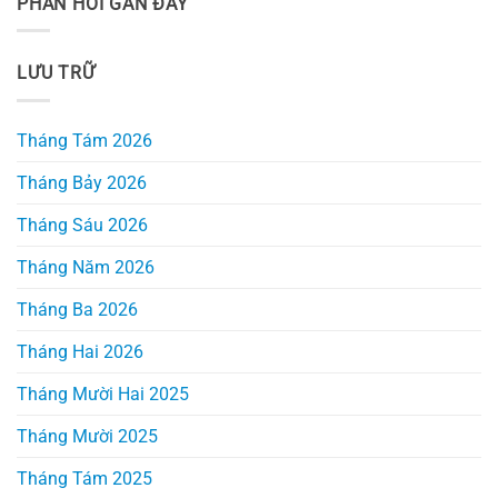
PHẢN HỒI GẦN ĐÂY
LƯU TRỮ
Tháng Tám 2026
Tháng Bảy 2026
Tháng Sáu 2026
Tháng Năm 2026
Tháng Ba 2026
Tháng Hai 2026
Tháng Mười Hai 2025
Tháng Mười 2025
Tháng Tám 2025