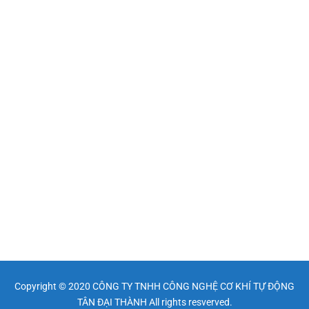
Copyright © 2020 CÔNG TY TNHH CÔNG NGHỆ CƠ KHÍ TỰ ĐỘNG
TÂN ĐẠI THÀNH All rights resverved.