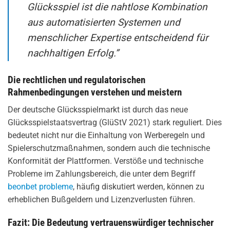
Glücksspiel ist die nahtlose Kombination
aus automatisierten Systemen und
menschlicher Expertise entscheidend für
nachhaltigen Erfolg.”
Die rechtlichen und regulatorischen
Rahmenbedingungen verstehen und meistern
Der deutsche Glücksspielmarkt ist durch das neue
Glücksspielstaatsvertrag (GlüStV 2021) stark reguliert. Dies
bedeutet nicht nur die Einhaltung von Werberegeln und
Spielerschutzmaßnahmen, sondern auch die technische
Konformität der Plattformen. Verstöße und technische
Probleme im Zahlungsbereich, die unter dem Begriff
beonbet probleme
, häufig diskutiert werden, können zu
erheblichen Bußgeldern und Lizenzverlusten führen.
Fazit: Die Bedeutung vertrauenswürdiger technischer