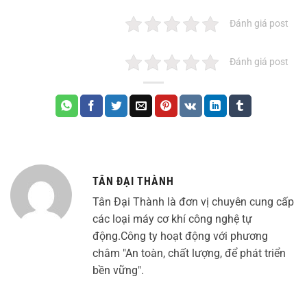
Đánh giá post
Đánh giá post
TÂN ĐẠI THÀNH
Tân Đại Thành là đơn vị chuyên cung cấp
các loại máy cơ khí công nghệ tự
động.Công ty hoạt động với phương
châm "An toàn, chất lượng, để phát triển
bền vững".