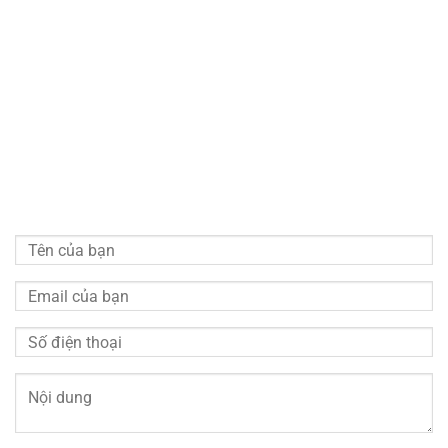
Website 1:
tadatha.com
Website 2:
congnghecokhitudong.com
LIÊN HỆ VỚI CHÚNG TÔI
Vui lòng quý khách điền đầy đủ thông tin bên dưới chúng
tôi sẽ liên hệ hỗ trợ tư vấn miễn phí