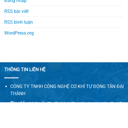
Đăng nhập
RSS bài viết
RSS bình luận
WordPress.org
THÔNG TIN LIÊN HỆ
CÔNG TY TNHH CÔNG NGHỆ CƠ KHÍ TỰ ĐỘNG TÂN ĐẠI
THÀNH
Địa chỉ:
128/5A, Ấp Tân Thới 2, X.Tân Hiệp, H. Hóc Môn, Tp. Hồ
Chí Minh
Email:
congnghecokhitudong.tandaithanh@gmail.com