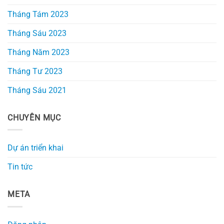
Tháng Tám 2023
Tháng Sáu 2023
Tháng Năm 2023
Tháng Tư 2023
Tháng Sáu 2021
CHUYÊN MỤC
Dự án triển khai
Tin tức
META