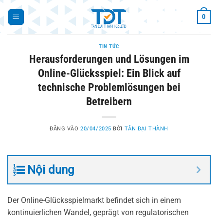
Bỏ
0
qua
nội
dung
TIN TỨC
Herausforderungen und Lösungen im
Online-Glücksspiel: Ein Blick auf
technische Problemlösungen bei
Betreibern
ĐĂNG VÀO
20/04/2025
BỞI
TÂN ĐẠI THÀNH
Nội dung
Der Online-Glücksspielmarkt befindet sich in einem
kontinuierlichen Wandel, geprägt von regulatorischen