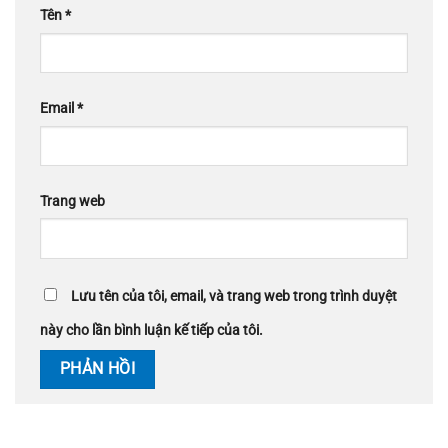
Tên
*
Email
*
Trang web
Lưu tên của tôi, email, và trang web trong trình duyệt
này cho lần bình luận kế tiếp của tôi.