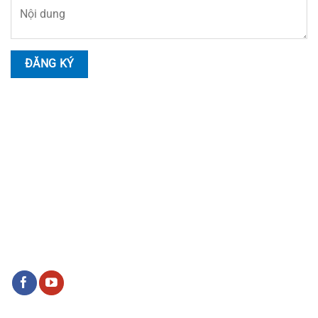
HOTLINE LIÊN HỆ
Nhân Viên Tư Vấn
Hotline:
0914.999.055
Tư Vấn Kỹ Thuật
Hotline:
0978.17.11.35
SOCIAL LIÊN HỆ