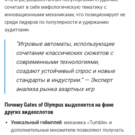
сочетает в себе мифологическую тематику с
инновационными механиками, что позиционирует ее
среди лидеров по популярности и удержанию
аудитории.
“Игровые автоматы, использующие
сочетание классических сюжетов с
современными технологиями,
создают устойчивый спрос и новые
стандарты в индустрии.” —
Эксперт
анализа рынка азартных игр
Почему Gates of Olympus выделяется на фоне
других видеослотов
Уникальный геймплей
: механика «Tumble» и
дополнительные множители позволяют получать