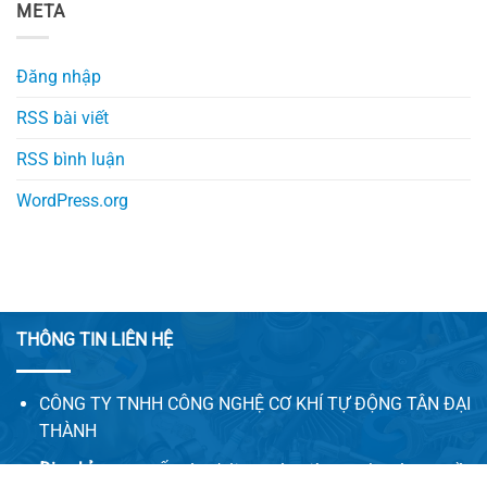
META
Đăng nhập
RSS bài viết
RSS bình luận
WordPress.org
THÔNG TIN LIÊN HỆ
CÔNG TY TNHH CÔNG NGHỆ CƠ KHÍ TỰ ĐỘNG TÂN ĐẠI
THÀNH
Địa chỉ:
128/5A, Ấp Tân Thới 2, X.Tân Hiệp, H. Hóc Môn, Tp. Hồ