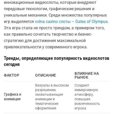
инновационные видеослоты, которые внедряют
передовые технологии, графические решения и
уникальные механики. Среди множества популярных
игр выделяется
volna casino слоты – Gates of Olympus
.
Эта игра стала не просто трендом, а примером того,
как правильно сочетать творчество и бизнес-
стратегию для достижения максимальной
привлекательности у современного игрока.
Тренды, определяющие популярность видеослотов
сегодня
ВЛИЯНИЕ НА
ФАКТОР
ОПИСАНИЕ
РЫНОК
Визуалы в высоком
Создают
разрешении,
иммерсивную
Графика и
захватывающие
атмосферу,
анимация
анимации и
повышая
тематические
вовлеченность
оформления
игрока