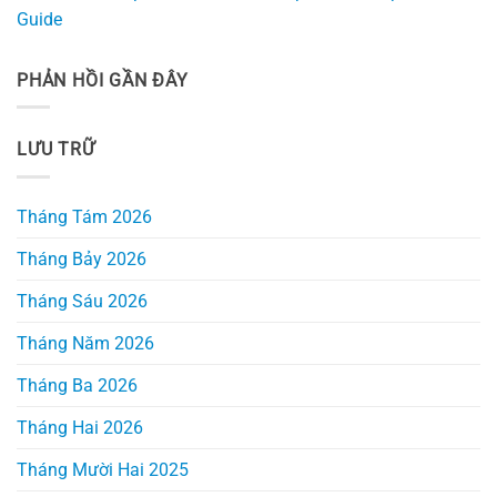
Guide
PHẢN HỒI GẦN ĐÂY
LƯU TRỮ
Tháng Tám 2026
Tháng Bảy 2026
Tháng Sáu 2026
Tháng Năm 2026
Tháng Ba 2026
Tháng Hai 2026
Tháng Mười Hai 2025