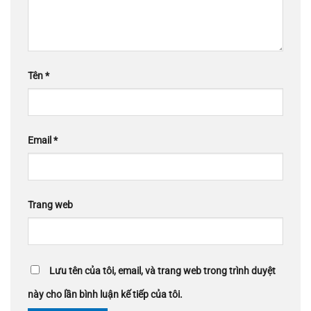
Tên
*
Email
*
Trang web
Lưu tên của tôi, email, và trang web trong trình duyệt
này cho lần bình luận kế tiếp của tôi.