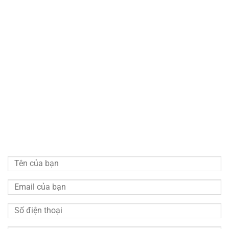
Chí Minh
Email:
congnghecokhitudong.tandaithanh@gmail.com
Website 1:
tadatha.com
Website 2:
congnghecokhitudong.com
LIÊN HỆ VỚI CHÚNG TÔI
Vui lòng quý khách điền đầy đủ thông tin bên dưới chúng
tôi sẽ liên hệ hỗ trợ tư vấn miễn phí