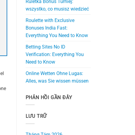
Ruletka Bonus Turniej:
wszystko, co musisz wiedzieć
Roulette with Exclusive
Bonuses India Fast:
Everything You Need to Know
Betting Sites No ID
Verification: Everything You
Need to Know
Online Wetten Ohne Lugas:
el
Alles, was Sie wissen müssen
one
PHẢN HỒI GẦN ĐÂY
LƯU TRỮ
Tháng Tám 2026