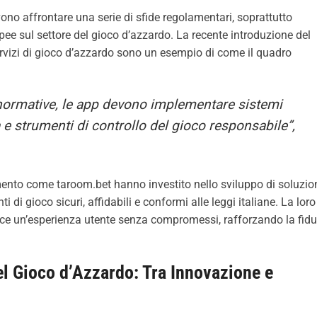
no affrontare una serie di sfide regolamentari, soprattutto
ee sul settore del gioco d’azzardo. La recente introduzione del
rvizi di gioco d’azzardo sono un esempio di come il quadro
le normative, le app devono implementare sistemi
tà e strumenti di controllo del gioco responsabile”,
imento come taroom.bet hanno investito nello sviluppo di soluzio
di gioco sicuri, affidabili e conformi alle leggi italiane. La loro
sce un’esperienza utente senza compromessi, rafforzando la fidu
nel Gioco d’Azzardo: Tra Innovazione e