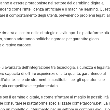
anno a essere protagoniste nel settore del gambling digitale,
genti come l’intelligenza artificiale e il machine learning. Quest
re il comportamento degli utenti, prevenendo problemi legati al
 rimarrà al centro delle strategie di sviluppo. Le piattaforme più
s, stanno adottando politiche rigorose per garantire gioco
e direttive europee.
iù avanzata dell’integrazione tra tecnologia, sicurezza e legalità
oro capacità di offrire esperienze di alta qualità, garantendo al
utente, le rende strumenti insostituibili per gli operatori che
e più competitivo e regolamentato.
e per il gaming digitale, e come sfruttare al meglio le possibilità
ile consultare le piattaforme specializzate come taroom.bet. La 
rono un modello di riferimento per un settore in continua evoluzio