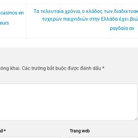
Τα τελευταία χρόνια, ο κλάδος των διαδικτυα
 casinos en
τυχερών παιχνιδιών στην Ελλάδα έχει βιώ
ueurs
ραγδαία αν
công khai.
Các trường bắt buộc được đánh dấu
*
il
*
Trang web