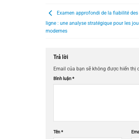
Examen approfondi de la fiabilité des
ligne : une analyse stratégique pour les jo
modernes
Trả lời
Email của bạn sẽ không được hiển thị 
Bình luận
*
Tên
*
Ema