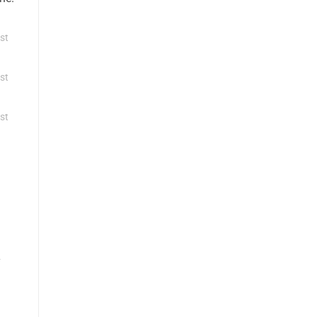
st
st
st
y