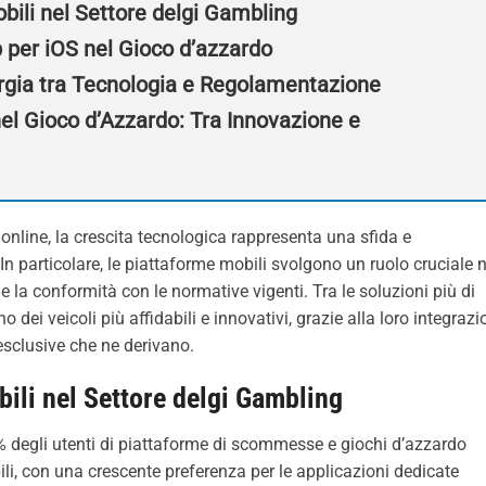
obili nel Settore delgi Gambling
p per iOS nel Gioco d’azzardo
ergia tra Tecnologia e Regolamentazione
nel Gioco d’Azzardo: Tra Innovazione e
nline, la crescita tecnologica rappresenta una sfida e
 In particolare, le piattaforme mobili svolgono un ruolo cruciale n
e e la conformità con le normative vigenti. Tra le soluzioni più di
ei veicoli più affidabili e innovativi, grazie alla loro integrazi
esclusive che ne derivano.
bili nel Settore delgi Gambling
5% degli utenti di piattaforme di scommesse e giochi d’azzardo
ili, con una crescente preferenza per le applicazioni dedicate