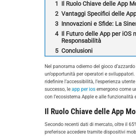
Il Ruolo Chiave delle App M
Vantaggi Specifici delle Ap
Innovazioni e Sfide: La Sin
Il Futuro delle App per iOS 
Responsabilità
Conclusioni
Nel panorama odierno del gioco d’azzardo o
un’opportunità per operatori e sviluppatori.
ridefinire l’accessibilità, l’esperienza utent
successo, le
app per ios
emergono come uno d
con l’ecosistema Apple e alle funzionalità 
Il Ruolo Chiave delle App Mo
Secondo recenti dati di mercato, oltre il 6
preferisce accedere tramite dispositivi mob