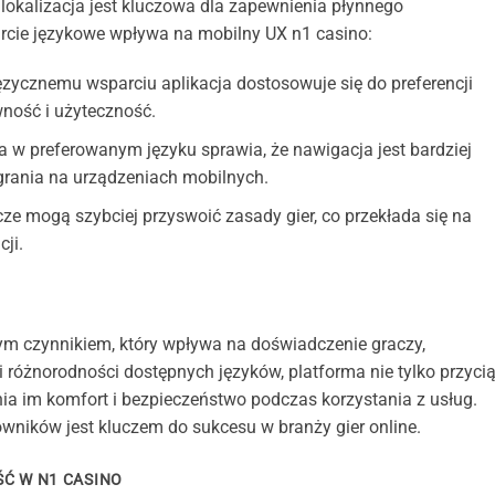
lokalizacja jest kluczowa dla zapewnienia płynnego
rcie językowe wpływa na mobilny UX n1 casino:
języcznemu wsparciu aplikacja dostosowuje się do preferencji
wność i użyteczność.
ka w preferowanym języku sprawia, że nawigacja jest bardziej
 grania na urządzeniach mobilnych.
cze mogą szybciej przyswoić zasady gier, co przekłada się na
ji.
nym czynnikiem, który wpływa na doświadczenie graczy,
 różnorodności dostępnych języków, platforma nie tylko przyci
ia im komfort i bezpieczeństwo podczas korzystania z usług.
wników jest kluczem do sukcesu w branży gier online.
Ć W N1 CASINO