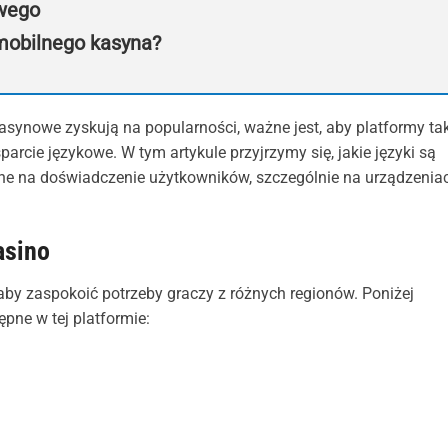
owego
 mobilnego kasyna?
asynowe zyskują na popularności, ważne jest, aby platformy ta
rcie językowe. W tym artykule przyjrzymy się, jakie języki są
one na doświadczenie użytkowników, szczególnie na urządzenia
asino
aby zaspokoić potrzeby graczy z różnych regionów. Poniżej
ępne w tej platformie: