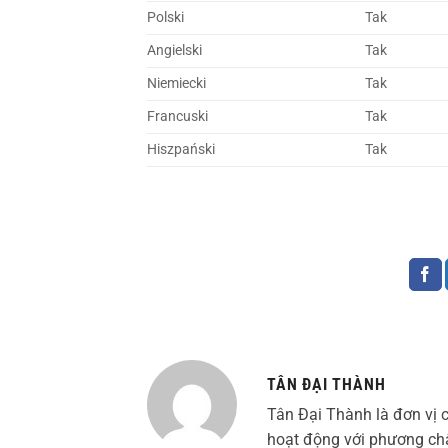
Polski
Tak
Angielski
Tak
Niemiecki
Tak
Francuski
Tak
Hiszpański
Tak
TÂN ĐẠI THÀNH
Tân Đại Thành là đơn vị 
hoạt động với phương châ