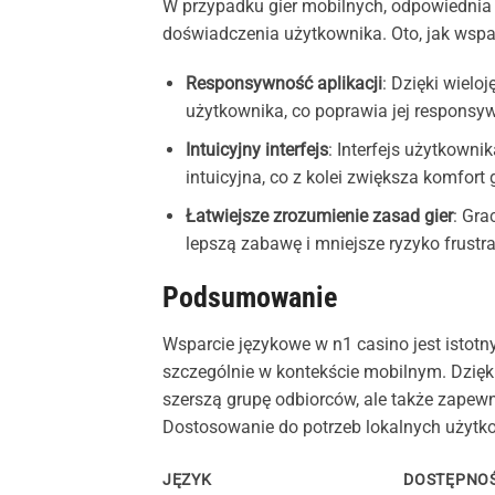
W przypadku gier mobilnych, odpowiednia 
doświadczenia użytkownika. Oto, jak wspa
Responsywność aplikacji
: Dzięki wielo
użytkownika, co poprawia jej responsy
Intuicyjny interfejs
: Interfejs użytkowni
intuicyjna, co z kolei zwiększa komfort
Łatwiejsze zrozumienie zasad gier
: Gra
lepszą zabawę i mniejsze ryzyko frustrac
Podsumowanie
Wsparcie językowe w n1 casino jest istot
szczególnie w kontekście mobilnym. Dzięki
szerszą grupę odbiorców, ale także zapewn
Dostosowanie do potrzeb lokalnych użytko
JĘZYK
DOSTĘPNOŚ