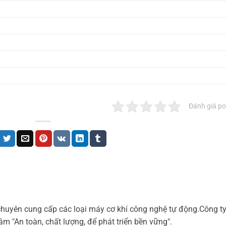
Đánh giá po
chuyên cung cấp các loại máy cơ khí công nghệ tự động.Công t
m "An toàn, chất lượng, để phát triển bền vững".