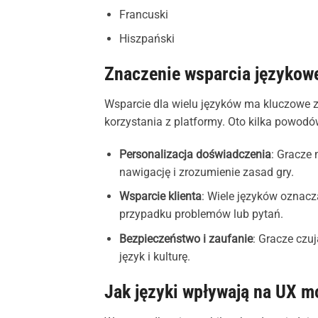
Francuski
Hiszpański
Znaczenie wsparcia językow
Wsparcie dla wielu języków ma kluczowe z
korzystania z platformy. Oto kilka powodów
Personalizacja doświadczenia
: Gracze 
nawigację i zrozumienie zasad gry.
Wsparcie klienta
: Wiele języków oznacz
przypadku problemów lub pytań.
Bezpieczeństwo i zaufanie
: Gracze czuj
język i kulturę.
Jak języki wpływają na UX m