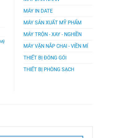
MÁY IN DATE
MÁY SẢN XUẤT MỸ PHẨM
MÁY TRỘN - XAY - NGHIỀN
 Mỹ
MÁY VẶN NẮP CHAI - VIỀN MÍ
THIẾT BỊ ĐÓNG GÓI
THIẾT BỊ PHÒNG SẠCH