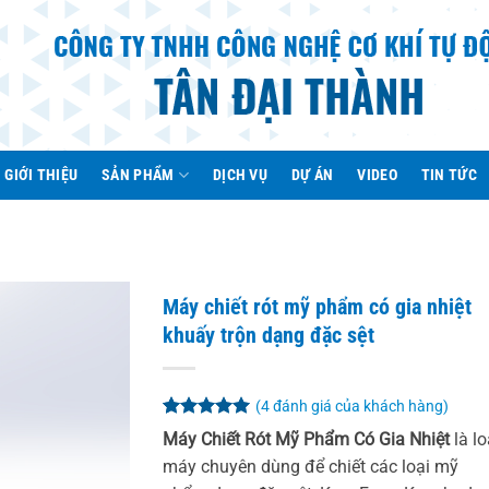
GIỚI THIỆU
SẢN PHẨM
DỊCH VỤ
DỰ ÁN
VIDEO
TIN TỨC
Máy chiết rót mỹ phẩm có gia nhiệt
khuấy trộn dạng đặc sệt
(
4
đánh giá của khách hàng)
5
4
trên 5
Máy Chiết Rót Mỹ Phẩm Có Gia Nhiệt
là lo
dựa trên
máy chuyên dùng để chiết các loại mỹ
đánh giá