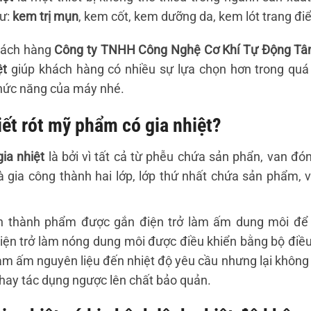
hư:
kem trị mụn
, kem cốt, kem dưỡng da, kem lót trang đ
hách hàng
Công ty TNHH Công Nghệ Cơ Khí Tự Động Tâ
ệt
giúp khách hàng có nhiều sự lựa chọn hơn trong quá 
chức năng của máy nhé.
hiết rót mỹ phẩm có gia nhiệt?
ia nhiệt
là bởi vì tất cả từ phễu chứa sản phẩn, van đóng
à gia công thành hai lớp, lớp thứ nhất chứa sản phẩm, 
n thành phẩm được gắn điện trở làm ấm dung môi để ti
ện trở làm nóng dung môi được điều khiển bằng bộ điều 
 làm ấm nguyên liệu đến nhiệt độ yêu cầu nhưng lại khôn
ay tác dụng ngược lên chất bảo quản.