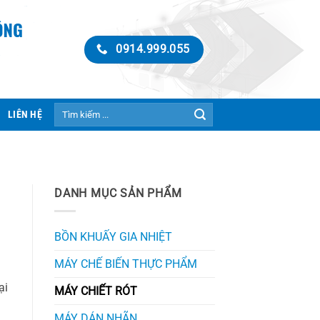
0914.999.055
Tìm
LIÊN HỆ
kiếm:
DANH MỤC SẢN PHẨM
BỒN KHUẤY GIA NHIỆT
MÁY CHẾ BIẾN THỰC PHẨM
ại
MÁY CHIẾT RÓT
MÁY DÁN NHÃN