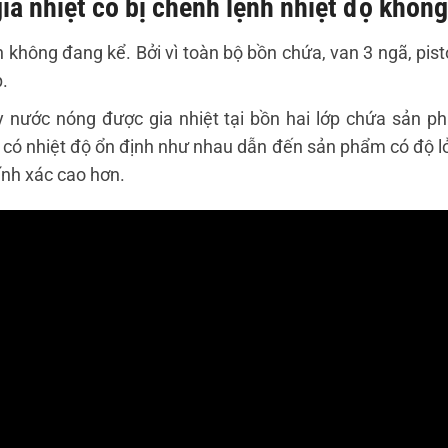
ia nhiệt có bị chênh lệnh nhiệt độ khôn
h không đang kể. Bởi vì toàn bộ bồn chứa, van 3 ngã, pis
p.
 nước nóng được gia nhiệt tại bồn hai lớp chứa sản p
t có nhiệt độ ổn định như nhau dẫn đến sản phẩm có độ lỏ
ính xác cao hơn.