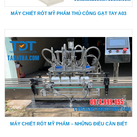
MÁY CHIẾT RÓT MỸ PHẨM THỦ CÔNG GẠT TAY A03
MÁY CHIẾT RÓT MỸ PHẨM – NHỮNG ĐIỀU CẦN BIẾT