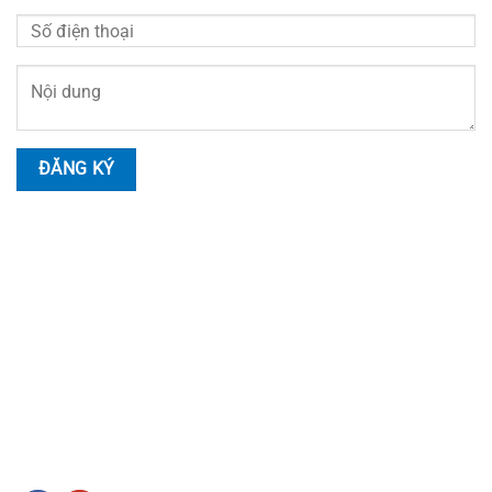
HOTLINE LIÊN HỆ
Nhân Viên Tư Vấn
Hotline:
0914.999.055
Tư Vấn Kỹ Thuật
Hotline:
0978.17.11.35
SOCIAL LIÊN HỆ