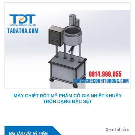
MÁY CHIẾT RÓT MỸ PHẨM CÓ GIA NHIỆT KHUẤY
TRỘN DẠNG ĐẶC SỆT
Xem tất cả »
MÁY SẢN XUẤT MỸ PHẨM