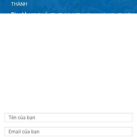
THÀNH
Địa chỉ:
128/5A, Ấp Tân Thới 2, X.Tân Hiệp, H. Hóc Môn, Tp. Hồ
Chí Minh
Email:
congnghecokhitudong.tandaithanh@gmail.com
Website 1:
tadatha.com
Website 2:
congnghecokhitudong.com
LIÊN HỆ VỚI CHÚNG TÔI
Vui lòng quý khách điền đầy đủ thông tin bên dưới chúng
tôi sẽ liên hệ hỗ trợ tư vấn miễn phí