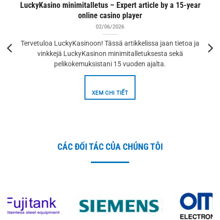
LuckyKasino minimitalletus – Expert article by a 15-year
online casino player
02/06/2026
Tervetuloa LuckyKasinoon! Tässä artikkelissa jaan tietoa ja
vinkkejä LuckyKasinon minimitalletuksesta sekä
pelikokemuksistani 15 vuoden ajalta.
XEM CHI TIẾT
CÁC ĐỐI TÁC CỦA CHÚNG TÔI