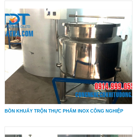
BỒN KHUẤY TRỘN THỰC PHẨM INOX CÔNG NGHIỆP