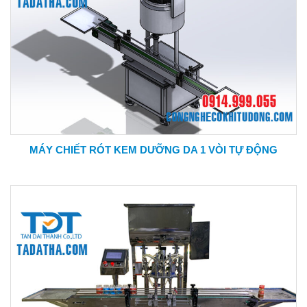
MÁY CHIẾT RÓT KEM DƯỠNG DA 1 VÒI TỰ ĐỘNG