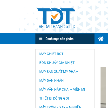
Bỏ
qua
nội
dung
Danh mục sản phẩm
MÁY CHIẾT RÓT
BỒN KHUẤY GIA NHIỆT
MÁY SẢN XUẤT MỸ PHẨM
MÁY DÁN NHÃN
MÁY VẶN NẮP CHAI – VIỀN MÍ
THIẾT BỊ ĐÓNG GÓI
MÁY TRỘN – XAY – NGHIỀN