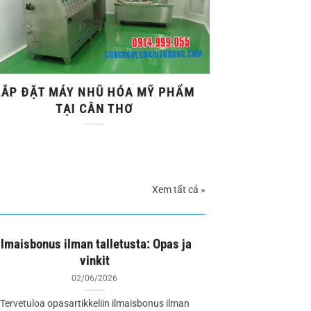
LẮP ĐẶT MÁY NHŨ HÓA MỸ PHẨM
TẠI CÂN THƠ
Xem tất cả »
Ilmaisbonus ilman talletusta: Opas ja
vinkit
02/06/2026
Tervetuloa opasartikkeliin ilmaisbonus ilman