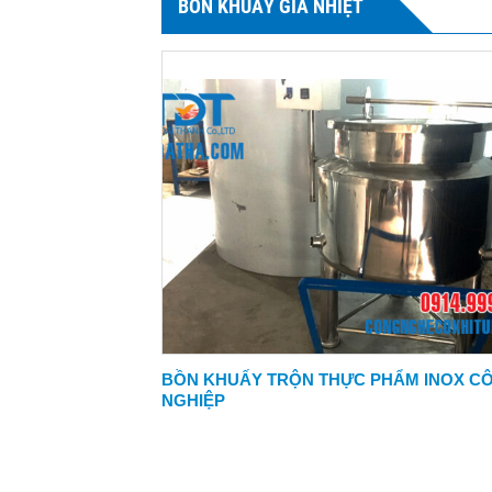
BỒN KHUẤY GIA NHIỆT
BỒN KHUẤY TRỘN THỰC PHẨM INOX C
NGHIỆP