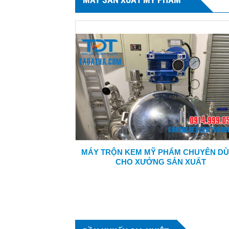
MÁY TRỘN KEM MỸ PHẨM CHUYÊN D
CHO XƯỞNG SẢN XUẤT