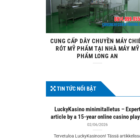
CUNG CẤP DÂY CHUYỀN MÁY CHI
RÓT MỸ PHẨM TẠI NHÀ MÁY MỸ
PHẨM LONG AN
TIN TỨC NỔI BẬT
: Everything
LuckyKasino minimitalletus – Exper
now
article by a 15-year online casino play
02/06/2026
thrill of online
Tervetuloa LuckyKasinoon! Tässä artikkeliss