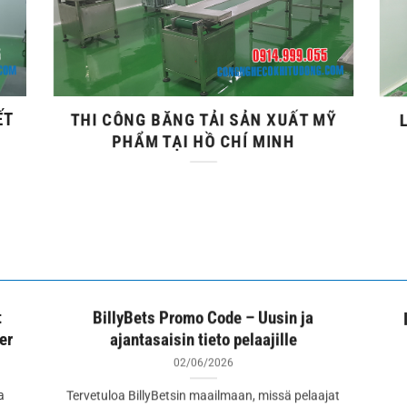
ẾT
THI CÔNG BĂNG TẢI SẢN XUẤT MỸ
PHẨM TẠI HỒ CHÍ MINH
t
BillyBets Promo Code – Uusin ja
er
ajantasaisin tieto pelaajille
02/06/2026
a
Tervetuloa BillyBetsin maailmaan, missä pelaajat