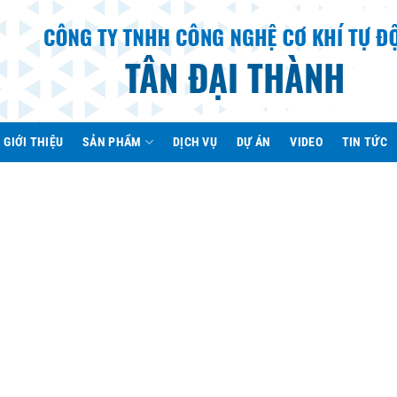
GIỚI THIỆU
SẢN PHẨM
DỊCH VỤ
DỰ ÁN
VIDEO
TIN TỨC