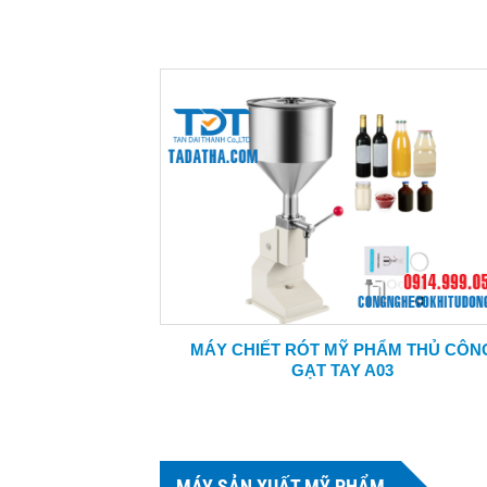
MÁY CHIẾT RÓT MỸ PHẨM THỦ CÔN
GẠT TAY A03
MÁY SẢN XUẤT MỸ PHẨM