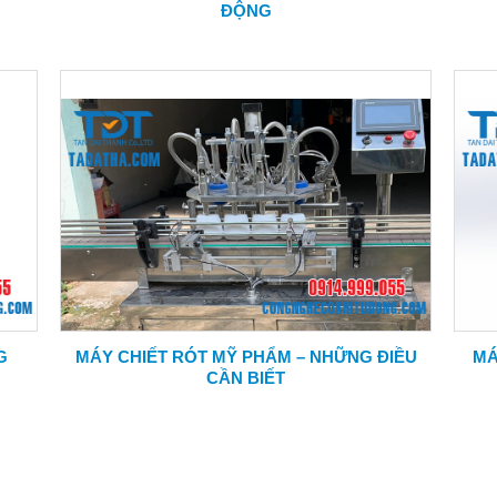
ĐỘNG
G
MÁY CHIẾT RÓT MỸ PHẨM – NHỮNG ĐIỀU
MÁ
CẦN BIẾT