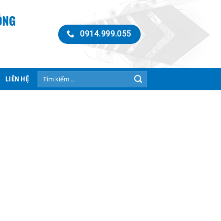
0914.999.055
Tìm
LIÊN HỆ
kiếm: